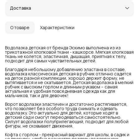
Доставка
О товаре
Характеристики
Водолазка детская от бренда Эскимо выполнена из из
трикотажной хлопковой ткани - кашкорсе. Мягкая хлопковая
ткань не колется, эластичная, дышащая, приятная к телу,
подходит для самых чувствительных детей.
Благодаря небольшому добавлению эластана в составе,
водолазка классическая детская в рубчик отлично садится
на деток разной комплекции, хорошо держит форму, не
вытягивается и не скатывается. Детская водолазка в мелкий
рубчик с высоким горлом и длинным рукавом – самая
актуальная и удобная повседневная одежда как для
мальчиков, так и для девочек!
Ворот водолазки эластичен и достаточно растягивается,
что позволяет без особого труда снимать и одевать
водолазку. Это актуально для детей, которые ходят в
детский сад и смогут переодеваться самостоятельно.
Силуэт водолазки полуприлегающий, подходит для любой
фигуры, не сковывает движения.
Кофта с горлом - прекрасный вариант для школы, в садик и
на прогулку, удобна в качестве поддевы под верхнюю