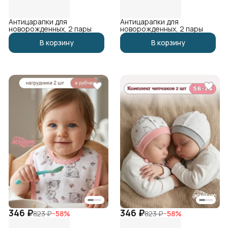
Антицарапки для
Антицарапки для
новорожденных, 2 пары
новорожденных, 2 пары
В корзину
В корзину
346 ₽
346 ₽
823 ₽
−
58
%
823 ₽
−
58
%