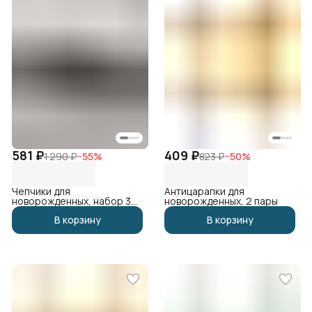
581 ₽
409 ₽
1 290 ₽
−
55
%
823 ₽
−
50
%
Чепчики для
Антицарапки для
новорожденных, набор 3
новорожденных, 2 пары
шт
В корзину
В корзину