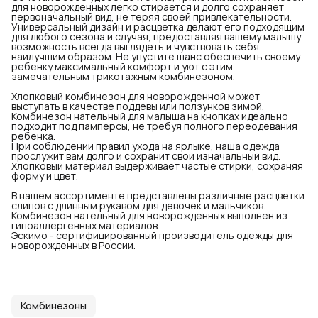
для новорожденных легко стирается и долго сохраняет
первоначальный вид, не теряя своей привлекательности.
Универсальный дизайн и расцветка делают его подходящим
для любого сезона и случая, предоставляя вашему малышу
возможность всегда выглядеть и чувствовать себя
наилучшим образом. Не упустите шанс обеспечить своему
ребенку максимальный комфорт и уют с этим
замечательным трикотажным комбинезоном.
Хлопковый комбинезон для новорожденной может
выступать в качестве поддевы или ползунков зимой.
Комбинезон нательный для малыша на кнопках идеально
подходит под памперсы, не требуя полного переодевания
ребёнка.
При соблюдении правил ухода на ярлыке, наша одежда
прослужит вам долго и сохранит свой изначальный вид.
Хлопковый материал выдерживает частые стирки, сохраняя
форму и цвет.
В нашем ассортименте представлены различные расцветки
слипов с длинным рукавом для девочек и мальчиков.
Комбинезон нательный для новорожденных выполнен из
гипоаллергенных материалов.
Эскимо - сертифицированный производитель одежды для
новорожденных в России.
Комбинезоны