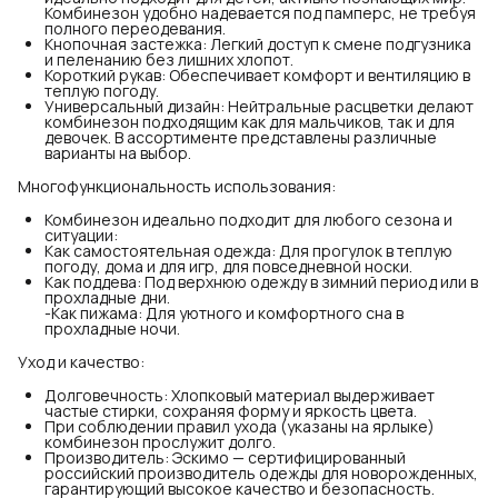
Комбинезон удобно надевается под памперс, не требуя
полного переодевания.
Кнопочная застежка: Легкий доступ к смене подгузника
и пеленанию без лишних хлопот.
Короткий рукав: Обеспечивает комфорт и вентиляцию в
теплую погоду.
Универсальный дизайн: Нейтральные расцветки делают
комбинезон подходящим как для мальчиков, так и для
девочек. В ассортименте представлены различные
варианты на выбор.
Многофункциональность использования:
Комбинезон идеально подходит для любого сезона и
ситуации:
Как самостоятельная одежда: Для прогулок в теплую
погоду, дома и для игр, для повседневной носки.
Как поддева: Под верхнюю одежду в зимний период или в
прохладные дни.
-Как пижама: Для уютного и комфортного сна в
прохладные ночи.
Уход и качество:
Долговечность: Хлопковый материал выдерживает
частые стирки, сохраняя форму и яркость цвета.
При соблюдении правил ухода (указаны на ярлыке)
комбинезон прослужит долго.
Производитель: Эскимо — сертифицированный
российский производитель одежды для новорожденных,
гарантирующий высокое качество и безопасность.