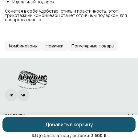
Идеальный подарок
Сочетая в себе удобство, стиль и практичность, этот
трикотажный комбинезон станет отличным подарком для
новорожденного.
Комбинезоны
Новинки
Популярные товары
Контакты
Адрес
Добавить в корзину
Ростов-на-Дону, проспект 40-летия Победы, 338
Оплата
Доставка
Правила возврата
Реквизиты
Оферта
Политика
Телефон
8 (966) 988-83-88
До бесплатной доставки:
3 500 ₽