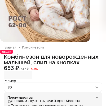
Главная
›
Комбинезоны
Акция
Комбинезон для новорожденных
малышей, слип на кнопках
653 ₽
1 317 ₽
−
50
%
Размер
80
Преимущества
Доставим в пункты выдачи Яндекс Маркета
Примерьте товары и верните неподходящие