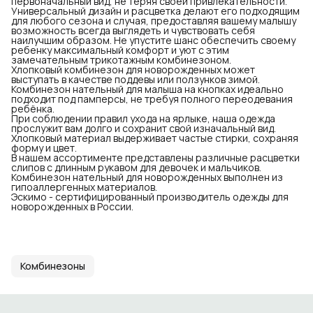
первоначальный вид, не теряя своей привлекательности.
Универсальный дизайн и расцветка делают его подходящим
для любого сезона и случая, предоставляя вашему малышу
возможность всегда выглядеть и чувствовать себя
наилучшим образом. Не упустите шанс обеспечить своему
ребенку максимальный комфорт и уют с этим
замечательным трикотажным комбинезоном.
Хлопковый комбинезон для новорожденных может
выступать в качестве поддевы или ползунков зимой.
Комбинезон нательный для малыша на кнопках идеально
подходит под памперсы, не требуя полного переодевания
ребёнка.
При соблюдении правил ухода на ярлыке, наша одежда
прослужит вам долго и сохранит свой изначальный вид.
Хлопковый материал выдерживает частые стирки, сохраняя
форму и цвет.
В нашем ассортименте представлены различные расцветки
слипов с длинным рукавом для девочек и мальчиков.
Комбинезон нательный для новорожденных выполнен из
гипоаллергенных материалов.
Эскимо - сертифицированный производитель одежды для
новорожденных в России.
Комбинезоны