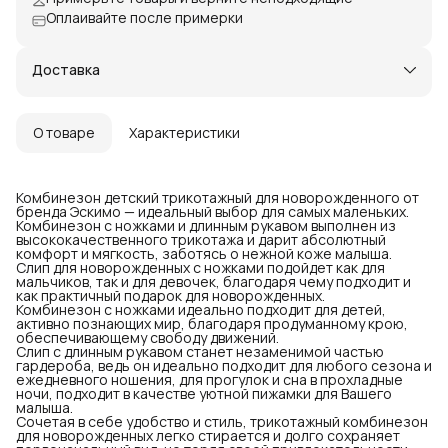
Оплаивайте после примерки
Доставка
О товаре
Характеристики
Комбинезон детский трикотажный для новорожденного от
бренда Эскимо — идеальный выбор для самых маленьких.
Комбинезон с ножками и длинным рукавом выполнен из
высококачественного трикотажа и дарит абсолютный
комфорт и мягкость, заботясь о нежной коже малыша.
Слип для новорожденных с ножками подойдет как для
мальчиков, так и для девочек, благодаря чему подходит и
как практичный подарок для новорожденных.
Комбинезон с ножками идеально подходит для детей,
активно познающих мир, благодаря продуманному крою,
обеспечивающему свободу движений.
Слип с длинным рукавом станет незаменимой частью
гардероба, ведь он идеально подходит для любого сезона и
ежедневного ношения, для прогулок и сна в прохладные
ночи, подходит в качестве уютной пижамки для Вашего
малыша.
Сочетая в себе удобство и стиль, трикотажный комбинезон
для новорожденных легко стирается и долго сохраняет