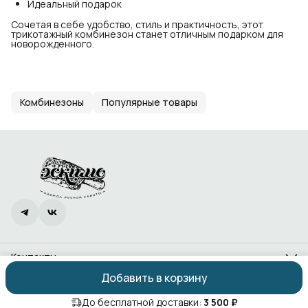
Идеальный подарок
Сочетая в себе удобство, стиль и практичность, этот
трикотажный комбинезон станет отличным подарком для
новорожденного.
Комбинезоны
Популярные товары
Контакты
Адрес
Добавить в корзину
Ростов-на-Дону, проспект 40-летия Победы, 338
Оплата
Доставка
Правила возврата
Реквизиты
Оферта
Политика
Телефон
8 (966) 988-83-88
До бесплатной доставки:
3 500 ₽