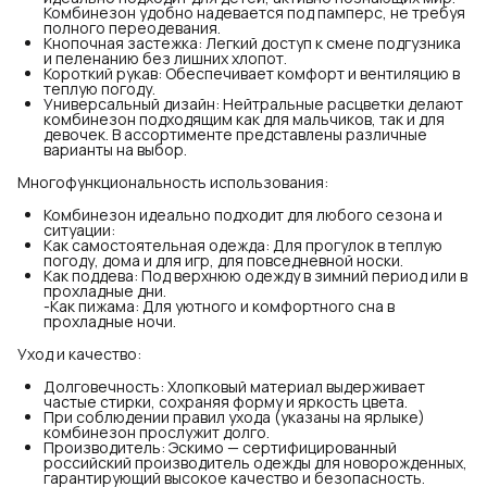
Комбинезон удобно надевается под памперс, не требуя
полного переодевания.
Кнопочная застежка: Легкий доступ к смене подгузника
и пеленанию без лишних хлопот.
Короткий рукав: Обеспечивает комфорт и вентиляцию в
теплую погоду.
Универсальный дизайн: Нейтральные расцветки делают
комбинезон подходящим как для мальчиков, так и для
девочек. В ассортименте представлены различные
варианты на выбор.
Многофункциональность использования:
Комбинезон идеально подходит для любого сезона и
ситуации:
Как самостоятельная одежда: Для прогулок в теплую
погоду, дома и для игр, для повседневной носки.
Как поддева: Под верхнюю одежду в зимний период или в
прохладные дни.
-Как пижама: Для уютного и комфортного сна в
прохладные ночи.
Уход и качество:
Долговечность: Хлопковый материал выдерживает
частые стирки, сохраняя форму и яркость цвета.
При соблюдении правил ухода (указаны на ярлыке)
комбинезон прослужит долго.
Производитель: Эскимо — сертифицированный
российский производитель одежды для новорожденных,
гарантирующий высокое качество и безопасность.