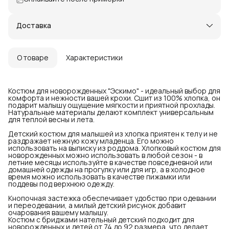
Доставка
О товаре
Характеристики
Костюм для новорожденных "Эскимо" - идеальный выбор для
комфорта и нежности вашей крохи. Сшит из 100% хлопка, он
подарит малышу ощущение мягкости и приятной прохлады.
Натуральные материалы делают комплект универсальным
для теплой весны и лета.
Детский костюм для малышей из хлопка приятен к телу и не
раздражает нежную кожу младенца. Его можно
использовать на выписку из роддома. Хлопковый костюм для
новорожденных можно использовать в любой сезон - в
летние месяцы используйте в качестве повседневной или
домашней одежды на прогулку или для игр, а в холодное
время можно использовать в качестве пижамки или
поддевы под верхнюю одежду.
Кнопочная застежка обеспечивает удобство при одевании
и переодевании, а милый детский рисунок добавит
очарования вашему малышу.
Костюм с бриджами нательный детский подходит для
новорожденных и детей от 74 до 92 размера, что делает