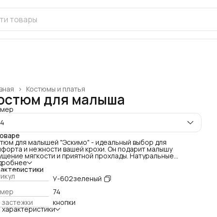
вная
›
Костюмы и платья
остюм для малыша
змер
74
товаре
тюм для малышей "Эскимо" - идеальный выбор для
форта и нежности вашей крохи. Он подарит малышу
щение мягкости и приятной прохлады. Натуральные
ериалы делают комплект универсальным для теплой весны
дробнее
ета.
рактеристики
ский костюм для малышей из хлопка приятен к телу и не
икул
У-602зеленый
дражает нежную кожу младенца. Хлопковый костюм для
ыша можно использовать в любой сезон - в летние месяцы
змер
74
ользуйте в качестве повседневной или домашней одежды
 застежки
кнопки
прогулку или для игр.
 характеристики
почная застежка на плече обеспечивает удобство при
вании и переодевании, а милый детский рисунок добавит