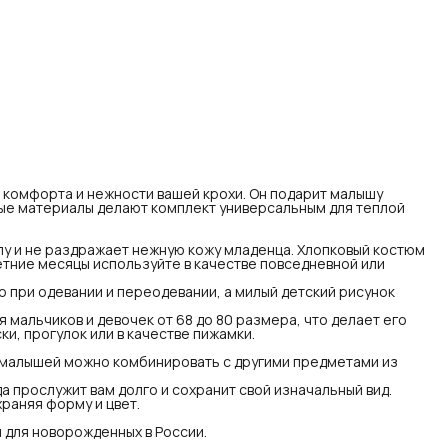
рования вашему малышу.
точка с длинным рукавом и штанишки подходят для
ьчиков и девочек от 68 до 80 размера, что делает его
версальным выбором для дома, повседневной носки,
гулок или в качестве пижамки.
тюм футболка с длинным рукавом и штанишки для малышей
но комбинировать с другими предметами из гардероба
его малыша.
 соблюдении правил ухода на ярлыке, наша одежда
служит вам долго и сохранит свой изначальный вид.
пковый материал выдерживает частые стирки, сохраняя
му и цвет.
имо - сертифицированный производитель одежды для
 комфорта и нежности вашей крохи. Он подарит малышу
орожденных в России.
ые материалы делают комплект универсальным для теплой
лу и не раздражает нежную кожу младенца. Хлопковый костюм
етние месяцы используйте в качестве повседневной или
 при одевании и переодевании, а милый детский рисунок
 мальчиков и девочек от 68 до 80 размера, что делает его
и, прогулок или в качестве пижамки.
 малышей можно комбинировать с другими предметами из
а прослужит вам долго и сохранит свой изначальный вид.
раняя форму и цвет.
для новорожденных в России.