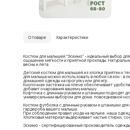
оча
Коф
мал
уни
про
Кос
мож
ваш
При
О товаре
Характеристики
про
Хло
фор
Эск
Костюм для малышей "Эскимо" - идеальный выбор для
нов
ощущение мягкости и приятной прохлады. Натуральн
весны и лета.
Детский костюм для малышей из хлопка приятен к те
для малыша можно использовать в любой сезон - в л
домашней одежды на прогулку или для игр.
Кнопочная застежка на плече обеспечивает удобство
добавит очарования вашему малышу.
Кофточка с длинным рукавом и штанишки подходят для
универсальным выбором для дома, повседневной носк
Костюм футболка с длинным рукавом и штанишки для
гардероба вашего малыша.
При соблюдении правил ухода на ярлыке, наша одежд
Хлопковый материал выдерживает частые стирки, сох
Эскимо - сертифицированный производитель одежды 