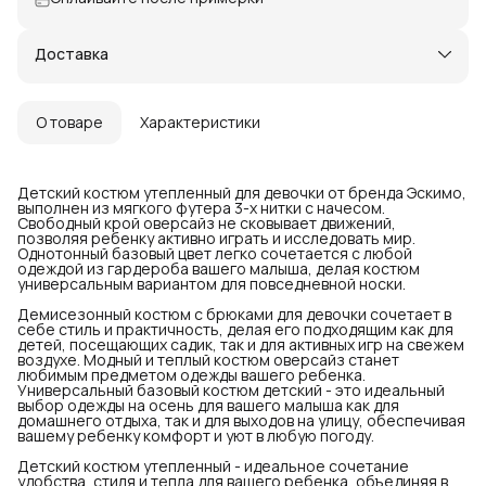
Доставка
О товаре
Характеристики
Детский костюм утепленный для девочки от бренда Эскимо,
выполнен из мягкого футера 3-х нитки с начесом.
Свободный крой оверсайз не сковывает движений,
позволяя ребенку активно играть и исследовать мир.
Однотонный базовый цвет легко сочетается с любой
одеждой из гардероба вашего малыша, делая костюм
универсальным вариантом для повседневной носки.
Демисезонный костюм с брюками для девочки сочетает в
себе стиль и практичность, делая его подходящим как для
детей, посещающих садик, так и для активных игр на свежем
воздухе. Модный и теплый костюм оверсайз станет
любимым предметом одежды вашего ребенка.
Универсальный базовый костюм детский - это идеальный
выбор одежды на осень для вашего малыша как для
домашнего отдыха, так и для выходов на улицу, обеспечивая
вашему ребенку комфорт и уют в любую погоду.
Детский костюм утепленный - идеальное сочетание
удобства, стиля и тепла для вашего ребенка, объединяя в