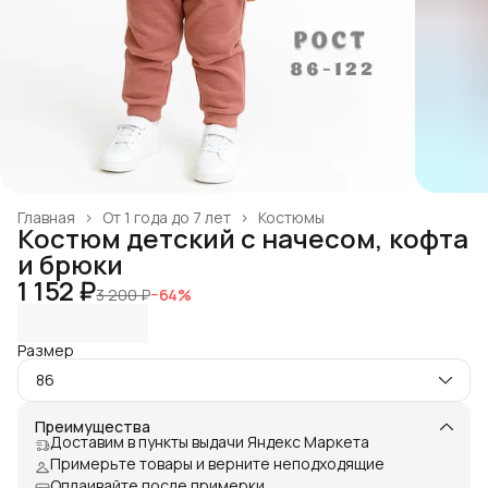
Главная
›
От 1 года до 7 лет
›
Костюмы
Костюм детский с начесом, кофта
и брюки
1 152 ₽
3 200 ₽
−
64
%
Размер
86
Преимущества
Доставим в пункты выдачи Яндекс Маркета
Примерьте товары и верните неподходящие
Оплаивайте после примерки