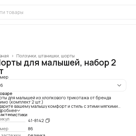
вная
›
Ползунки, штанишки, шорты
орты для малышей, набор 2
т
змер
86
товаре
ты для малышей из хлопкового трикотажа от бренда
имо (комплект 2 шт.)
арите вашему малышу комфорт и стиль с этими мягкими
пковыми шортами. Набор шорт — практичное решение для
дробнее
него гардероба, подходящее как мальчикам, так и
рактеристики
очкам. Нежный трикотаж обеспечивает комфорт нежной
икул
41-8142
е младенца и свободу движений.
еимущества:
змер
86
уральный и мягкий материал: Шорты выполнены из
 застежки
резинка
ественного хлопкового трикотажа, который приятен к телу,