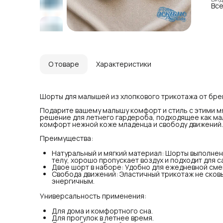
Все
хор
чув
Дво
или
Сво
дви
Уни
Для
О товаре
Характеристики
Для
Для
Лег
коф
Шорты для малышей из хлопкового трикотажа от брен
асс
Бол
Подарите вашему малышу комфорт и стиль с этими м
под
решение для летнего гардероба, подходящее как ма
комфорт нежной коже младенца и свободу движений.
Ухо
Дол
Преимущества:
сти
рек
Натуральный и мягкий материал: Шорты выполнен
Про
телу, хорошо пропускает воздух и подходит для 
про
Двое шорт в наборе: Удобно для ежедневной смен
выс
Свобода движений: Эластичный трикотаж не сков
энергичным.
Универсальность применения:
Для дома и комфортного сна.
Для прогулок в летнее время.