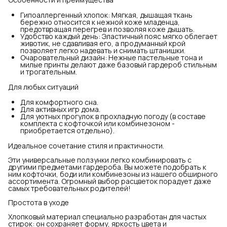
Гипоаллергенный хлопок: Мягкая, дышащая ткань
бережно относится к нежной коже младенца,
предотвращая перегрев и позволяя коже дышать.
Удобство каждый день: Эластичный пояс мягко облегает
животик, не сдавливая его, а продуманный крой
позволяет легко надевать и снимать штанишки.
Очаровательный дизайн: Нежные пастельные тона и
милые принты делают даже базовый гардероб стильным
и трогательным.
Для любых ситуаций
Для комфортного сна.
Для активных игр дома.
Для уютных прогулок в прохладную погоду (в составе
комплекта с кофточкой или комбинезоном -
приобретается отдельно).
Идеальное сочетание стиля и практичности.
Эти универсальные ползунки легко комбинировать с
другими предметами гардероба. Вы можете подобрать к
ним кофточки, боди или комбинезоны из нашего обширного
ассортимента. Огромный выбор расцветок порадует даже
самых требовательных родителей!
Простота в уходе
Хлопковый материал специально разработан для частых
стирок: он сохраняет форму, яркость цвета и