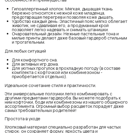
Гипоаллергенный хлопок: Мягкая, дышащая ткань
бережно относится к нежной коже младенца,
предотвращая перегрев и позволяя коже дышать.
Удобство каждый день: Эластичный пояс мягко облегает
животик, не сдавливая его, а продуманный крой
позволяет легко надевать и снимать штанишки.
Очаровательный дизайн: Нежные пастельные тона и
милые принты делают даже базовый гардероб стильным
и трогательным.
Для любых ситуаций
Для комфортного сна.
Для активных игр дома.
Для уютных прогулок в прохладную погоду (в составе
комплекта с кофточкой или комбинезоном -
приобретается отдельно).
Идеальное сочетание стиля и практичности.
Эти универсальные ползунки легко комбинировать с
другими предметами гардероба. Вы можете подобрать к
ним кофточки, боди или комбинезоны из нашего обширного
ассортимента. Огромный выбор расцветок порадует даже
самых требовательных родителей!
Простота в уходе
Хлопковый материал специально разработан для частых
стирок: он сохраняет форму, яркость цвета и