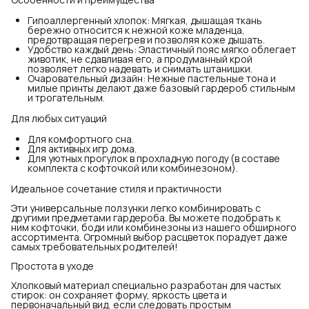
Гипоаллергенный хлопок: Мягкая, дышащая ткань
бережно относится к нежной коже младенца,
предотвращая перегрев и позволяя коже дышать.
Удобство каждый день: Эластичный пояс мягко облегает
животик, не сдавливая его, а продуманный крой
позволяет легко надевать и снимать штанишки.
Очаровательный дизайн: Нежные пастельные тона и
милые принты делают даже базовый гардероб стильным
и трогательным.
Для любых ситуаций
Для комфортного сна.
Для активных игр дома.
Для уютных прогулок в прохладную погоду (в составе
комплекта с кофточкой или комбинезоном).
Идеальное сочетание стиля и практичности
Эти универсальные ползунки легко комбинировать с
другими предметами гардероба. Вы можете подобрать к
ним кофточки, боди или комбинезоны из нашего обширного
ассортимента. Огромный выбор расцветок порадует даже
самых требовательных родителей!
Простота в уходе
Хлопковый материал специально разработан для частых
стирок: он сохраняет форму, яркость цвета и
первоначальный вид, если следовать простым