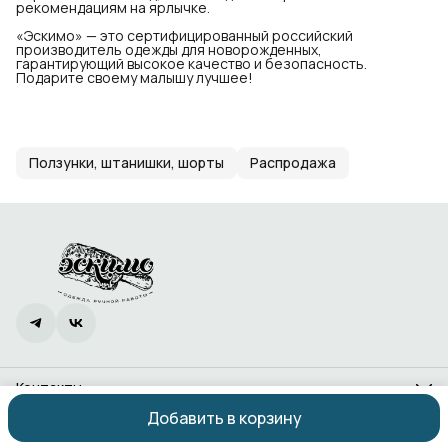
рекомендациям на ярлычке.
«Эскимо» — это сертифицированный российский
производитель одежды для новорожденных,
гарантирующий высокое качество и безопасность.
Подарите своему малышу лучшее!
Ползунки, штанишки, шорты
Распродажа
Контакты
Адрес
Добавить в корзину
Ростов-на-Дону, проспект 40-летия Победы, 338
Оплата
Доставка
Правила возврата
Реквизиты
Оферта
Политика
Телефон