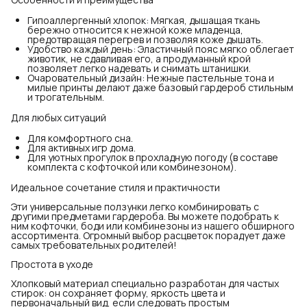
Гипоаллергенный хлопок: Мягкая, дышащая ткань
бережно относится к нежной коже младенца,
предотвращая перегрев и позволяя коже дышать.
Удобство каждый день: Эластичный пояс мягко облегает
животик, не сдавливая его, а продуманный крой
позволяет легко надевать и снимать штанишки.
Очаровательный дизайн: Нежные пастельные тона и
милые принты делают даже базовый гардероб стильным
и трогательным.
Для любых ситуаций
Для комфортного сна.
Для активных игр дома.
Для уютных прогулок в прохладную погоду (в составе
комплекта с кофточкой или комбинезоном).
Идеальное сочетание стиля и практичности
Эти универсальные ползунки легко комбинировать с
другими предметами гардероба. Вы можете подобрать к
ним кофточки, боди или комбинезоны из нашего обширного
ассортимента. Огромный выбор расцветок порадует даже
самых требовательных родителей!
Простота в уходе
Хлопковый материал специально разработан для частых
стирок: он сохраняет форму, яркость цвета и
первоначальный вид, если следовать простым