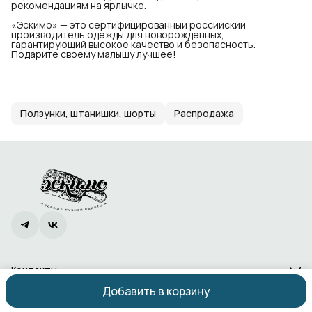
рекомендациям на ярлычке.
«Эскимо» — это сертифицированный российский
производитель одежды для новорожденных,
гарантирующий высокое качество и безопасность.
Подарите своему малышу лучшее!
Ползунки, штанишки, шорты
Распродажа
Контакты
Адрес
Добавить в корзину
Ростов-на-Дону, проспект 40-летия Победы, 338
Оплата
Доставка
Правила возврата
Реквизиты
Оферта
Политика
Телефон