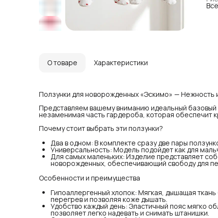
Все
для
Для
нож
обе
дви
Осо
Гип
отн
О товаре
Характеристики
поз
Удо
жив
лег
Ползунки для новорожденных «Эскимо» — Нежность 
Оча
при
Представляем вашему вниманию идеальный базовый 
тро
незаменимая часть гардероба, которая обеспечит к
Для
Почему стоит выбрать эти ползунки?
Для
Для
Два в одном: В комплекте сразу две пары ползунк
Для
Универсальность: Модель подойдет как для мальчи
ком
Для самых маленьких: Изделие представляет соб
новорожденных, обеспечивающий свободу для пел
Иде
Эти
пре
Особенности и преимущества
бод
Огр
Гипоаллергенный хлопок: Мягкая, дышащая ткань
тре
перегрев и позволяя коже дышать.
Про
Удобство каждый день: Эластичный пояс мягко об
Хло
позволяет легко надевать и снимать штанишки.
сти