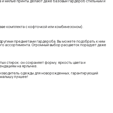
 и милые принты делают даже базовый гардероб стильным и
, если следовать простым рекомендациям на ярлычке.
кимо» — это сертифицированный российский
изводитель одежды для новорожденных, гарантирующий
окое качество и безопасность. Подарите своему малышу
чшее!
таве комплекта с кофточкой или комбинезоном).
 другими предметами гардероба. Вы можете подобрать к ним
го ассортимента. Огромный выбор расцветок порадует даже
ых стирок: он сохраняет форму, яркость цвета и
ендациям на ярлычке.
изводитель одежды для новорожденных, гарантирующий
 малышу лучшее!