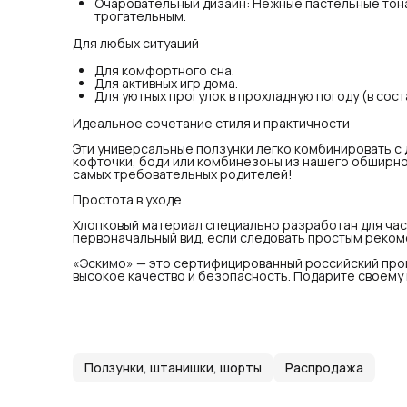
Очаровательный дизайн: Нежные пастельные тона
вид
трогательным.
«Эс
про
Для любых ситуаций
выс
лу
Для комфортного сна.
Для активных игр дома.
Для уютных прогулок в прохладную погоду (в сос
Идеальное сочетание стиля и практичности
Эти универсальные ползунки легко комбинировать с
кофточки, боди или комбинезоны из нашего обширно
самых требовательных родителей!
Простота в уходе
Хлопковый материал специально разработан для част
первоначальный вид, если следовать простым реком
«Эскимо» — это сертифицированный российский про
высокое качество и безопасность. Подарите своему
Ползунки, штанишки, шорты
Распродажа