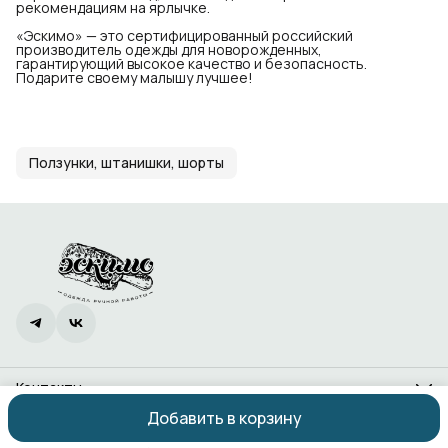
рекомендациям на ярлычке.
«Эскимо» — это сертифицированный российский
производитель одежды для новорожденных,
гарантирующий высокое качество и безопасность.
Подарите своему малышу лучшее!
Ползунки, штанишки, шорты
Контакты
Адрес
Добавить в корзину
Ростов-на-Дону, проспект 40-летия Победы, 338
Оплата
Доставка
Правила возврата
Реквизиты
Оферта
Политика
Телефон