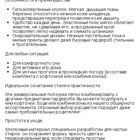
Гипоаллергенный хлопок: Мягкая, дышащая ткань
бережно относится к нежной коже младенца,
предотвращая перегрев и позволяя коже дышать.
Удобство каждый день: Эластичный пояс мягко облегает
животик, не сдавливая его, а продуманный крой
позволяет легко надевать и снимать штанишки.
Очаровательный дизайн: Нежные пастельные тона и
милые принты делают даже базовый гардероб стильным
и трогательным.
Для любых ситуаций
Для комфортного сна.
Для активных игр дома.
Для уютных прогулок в прохладную погоду (в составе
комплекта с кофточкой или комбинезоном).
Идеальное сочетание стиля и практичности
Эти универсальные ползунки легко комбинировать с
другими предметами гардероба. Вы можете подобрать к
ним кофточки, боди или комбинезоны из нашего обширного
ассортимента. Огромный выбор расцветок порадует даже
самых требовательных родителей!
Простота в уходе
Хлопковый материал специально разработан для частых
стирок: он сохраняет форму, яркость цвета и
первоначальный вид, если следовать простым