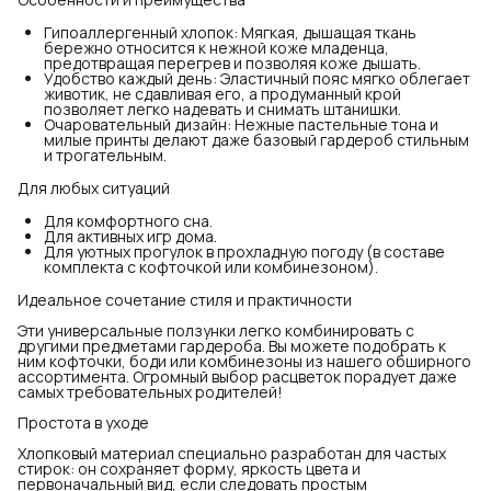
Гипоаллергенный хлопок: Мягкая, дышащая ткань
бережно относится к нежной коже младенца,
предотвращая перегрев и позволяя коже дышать.
Удобство каждый день: Эластичный пояс мягко облегает
животик, не сдавливая его, а продуманный крой
позволяет легко надевать и снимать штанишки.
Очаровательный дизайн: Нежные пастельные тона и
милые принты делают даже базовый гардероб стильным
и трогательным.
Для любых ситуаций
Для комфортного сна.
Для активных игр дома.
Для уютных прогулок в прохладную погоду (в составе
комплекта с кофточкой или комбинезоном).
Идеальное сочетание стиля и практичности
Эти универсальные ползунки легко комбинировать с
другими предметами гардероба. Вы можете подобрать к
ним кофточки, боди или комбинезоны из нашего обширного
ассортимента. Огромный выбор расцветок порадует даже
самых требовательных родителей!
Простота в уходе
Хлопковый материал специально разработан для частых
стирок: он сохраняет форму, яркость цвета и
первоначальный вид, если следовать простым