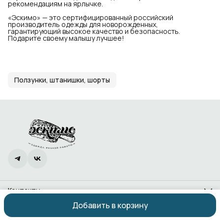
рекомендациям на ярлычке.
«Эскимо» — это сертифицированный российский
производитель одежды для новорожденных,
гарантирующий высокое качество и безопасность.
Подарите своему малышу лучшее!
Ползунки, штанишки, шорты
Контакты
Адрес
Добавить в корзину
Ростов-на-Дону, проспект 40-летия Победы, 338
Оплата
Доставка
Правила возврата
Реквизиты
Оферта
Политика
Телефон