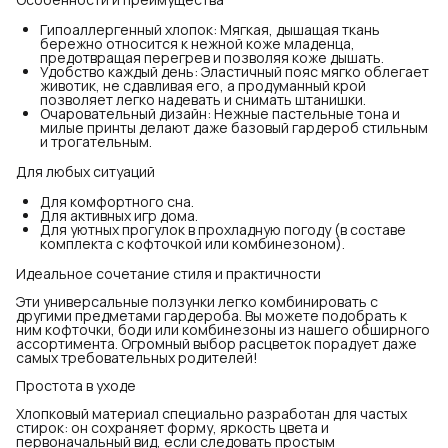
Гипоаллергенный хлопок: Мягкая, дышащая ткань
бережно относится к нежной коже младенца,
предотвращая перегрев и позволяя коже дышать.
Удобство каждый день: Эластичный пояс мягко облегает
животик, не сдавливая его, а продуманный крой
позволяет легко надевать и снимать штанишки.
Очаровательный дизайн: Нежные пастельные тона и
милые принты делают даже базовый гардероб стильным
и трогательным.
Для любых ситуаций
Для комфортного сна.
Для активных игр дома.
Для уютных прогулок в прохладную погоду (в составе
комплекта с кофточкой или комбинезоном).
Идеальное сочетание стиля и практичности
Эти универсальные ползунки легко комбинировать с
другими предметами гардероба. Вы можете подобрать к
ним кофточки, боди или комбинезоны из нашего обширного
ассортимента. Огромный выбор расцветок порадует даже
самых требовательных родителей!
Простота в уходе
Хлопковый материал специально разработан для частых
стирок: он сохраняет форму, яркость цвета и
первоначальный вид, если следовать простым