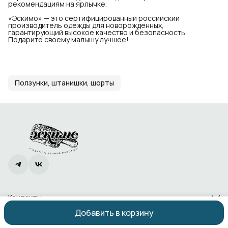
рекомендациям на ярлычке.
«Эскимо» — это сертифицированный российский
производитель одежды для новорожденных,
гарантирующий высокое качество и безопасность.
Подарите своему малышу лучшее!
Ползунки, штанишки, шорты
Контакты
Адрес
Добавить в корзину
Ростов-на-Дону, проспект 40-летия Победы, 338
Оплата
Доставка
Правила возврата
Реквизиты
Оферта
Политика
Телефон