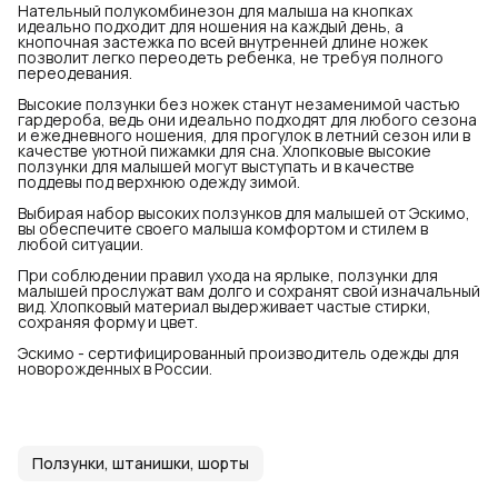
Нательный полукомбинезон для малыша на кнопках
идеально подходит для ношения на каждый день, а
кнопочная застежка по всей внутренней длине ножек
позволит легко переодеть ребенка, не требуя полного
переодевания.
Высокие ползунки без ножек станут незаменимой частью
гардероба, ведь они идеально подходят для любого сезона
и ежедневного ношения, для прогулок в летний сезон или в
качестве уютной пижамки для сна. Хлопковые высокие
ползунки для малышей могут выступать и в качестве
поддевы под верхнюю одежду зимой.
Выбирая набор высоких ползунков для малышей от Эскимо,
вы обеспечите своего малыша комфортом и стилем в
любой ситуации.
При соблюдении правил ухода на ярлыке, ползунки для
малышей прослужат вам долго и сохранят свой изначальный
вид. Хлопковый материал выдерживает частые стирки,
сохраняя форму и цвет.
Эскимо - сертифицированный производитель одежды для
новорожденных в России.
Ползунки, штанишки, шорты