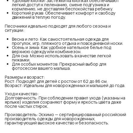
Удобные кнопки: Застежки на кнопках обеспечивают
легкий доступ к пеленанию, смене подгузника и
кормлению, не доставляя беспокойства ребенку.
Короткий рукав: Обеспечивает комфорт и свободу
движений в теплую погоду.
Песочники идеально подходят для любого сезона и
ситуации:
Весна и лето: Как самостоятельная одежда для
прогулок, игр, пляжного отдыха и повседневной носки.
Осень и зима: Как удобное нательное белье под
верхнюю одежду или комбинезон.
Для сна: Можно использовать в качестве легкой
пижамки.
Для особых моментов: Прекрасный выбор для
фотосессии вашего малыша.
Размеры и возраст:
Рост: Подходят для детей с ростом от 62 до 86 см.
Возраст: Идеальны для новорожденных и малышей до года.
Уход и качество:
Долговечность: При соблюдении правил ухода (указаны на
ярлыке) изделия сохраняют форму и яркость цвета даже
после частых стирок.
Производитель: Эскимо — сертифицированный российский
производитель одежды для новорожденных,
гарантирующий высокое качество и безопасность.