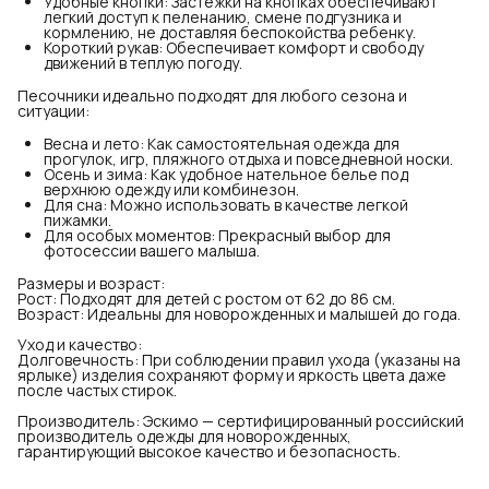
Удобные кнопки: Застежки на кнопках обеспечивают
легкий доступ к пеленанию, смене подгузника и
кормлению, не доставляя беспокойства ребенку.
Короткий рукав: Обеспечивает комфорт и свободу
движений в теплую погоду.
Песочники идеально подходят для любого сезона и
ситуации:
Весна и лето: Как самостоятельная одежда для
прогулок, игр, пляжного отдыха и повседневной носки.
Осень и зима: Как удобное нательное белье под
верхнюю одежду или комбинезон.
Для сна: Можно использовать в качестве легкой
пижамки.
Для особых моментов: Прекрасный выбор для
фотосессии вашего малыша.
Размеры и возраст:
Рост: Подходят для детей с ростом от 62 до 86 см.
Возраст: Идеальны для новорожденных и малышей до года.
Уход и качество:
Долговечность: При соблюдении правил ухода (указаны на
ярлыке) изделия сохраняют форму и яркость цвета даже
после частых стирок.
Производитель: Эскимо — сертифицированный российский
производитель одежды для новорожденных,
гарантирующий высокое качество и безопасность.