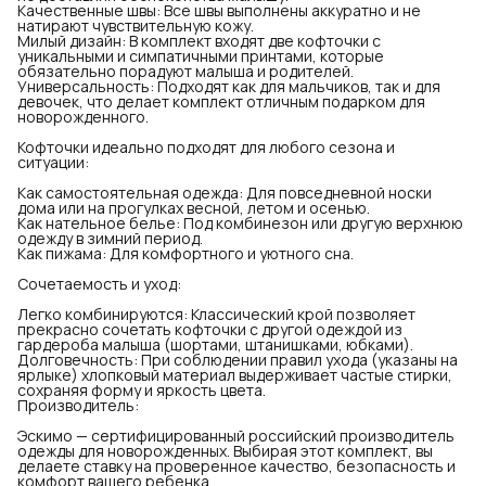
Качественные швы: Все швы выполнены аккуратно и не
натирают чувствительную кожу.
Милый дизайн: В комплект входят две кофточки с
уникальными и симпатичными принтами, которые
обязательно порадуют малыша и родителей.
Универсальность: Подходят как для мальчиков, так и для
девочек, что делает комплект отличным подарком для
новорожденного.
Кофточки идеально подходят для любого сезона и
ситуации:
Как самостоятельная одежда: Для повседневной носки
дома или на прогулках весной, летом и осенью.
Как нательное белье: Под комбинезон или другую верхнюю
одежду в зимний период.
Как пижама: Для комфортного и уютного сна.
Сочетаемость и уход:
Легко комбинируются: Классический крой позволяет
прекрасно сочетать кофточки с другой одеждой из
гардероба малыша (шортами, штанишками, юбками).
Долговечность: При соблюдении правил ухода (указаны на
ярлыке) хлопковый материал выдерживает частые стирки,
сохраняя форму и яркость цвета.
Производитель:
Эскимо — сертифицированный российский производитель
одежды для новорожденных. Выбирая этот комплект, вы
делаете ставку на проверенное качество, безопасность и
комфорт вашего ребенка.