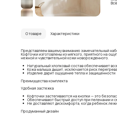
Все
Пр
Удо
Коф
пра
Обе
под
Не 
или
О товаре
Характеристики
Пр
В к
Мил
Эла
Представляем вашему вниманию замечательный набо
те
Кофточки изготовлены из мягкого, приятного на ощу
Кач
нежной и чувствительной кожи новорожденного.
дв
Натуральный хлопковый состав обеспечивает во
Ун
Кожа малыша дышит, исключается риск перегрев
Ней
Изделие дарит ощущение тепла и защищенности
де
Иде
Лег
Преимущества комплекта
ко
Удобная застежка
Наб
гар
Кофточки застегиваются на кнопки — это безопас
сох
Обеспечивают быстрый доступ при пеленании и с
ком
Не доставляют дискомфорта, когда ребенок лежи
Мяг
игр
Продуманный дизайн
Как
под