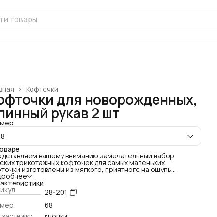
вная
›
Кофточки
офточки для новорожденных,
линный рукав 2 шт
змер
68
товаре
дставляем вашему вниманию замечательный набор
ских трикотажных кофточек для самых маленьких.
точки изготовлены из мягкого, приятного на ощупь
котажного материала, который идеально подходит для
дробнее
ной и чувствительной кожи новорожденного.
рактеристики
уральный хлопковый состав обеспечивает
икул
28-201
здухопроницаемость
а малыша дышит, исключается риск перегрева
змер
68
елие дарит ощущение тепла и защищенности
 застежки
кнопки