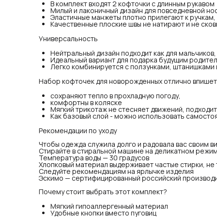
В комплект входят 2 кофточки с длинным рукавом
Милый и лаконичный дизайн для повседневной но
Рек
Эластичные манжеты плотно прилегают к ручкам,
Что
Качественные плоские швы не натирают и не ско
Сти
Тем
Универсальность
Хло
фор
Нейтральный дизайн подходит как для мальчиков, 
Сле
Идеальный вариант для подарка будущим родите
Эск
Легко комбинируется с ползунками, штанишками
оде
Поч
Набор кофточек для новорожденных отлично впишетс
Мяг
Удо
2 к
сохраняют тепло в прохладную погоду,
Под
комфортны в коляске
Рос
Мягкий трикотаж не стесняет движений, подходит 
Как базовый слой - можно использовать самосто
Рекомендации по уходу
Чтобы одежда служила долго и радовала вас своим в
Стирайте в стиральной машине на деликатном режи
Температура воды — 30 градусов
Хлопковый материал выдерживает частые стирки, не 
Следуйте рекомендациям на ярлычке изделия
Эскимо — сертифицированный российский производи
Почему стоит выбрать этот комплект?
Мягкий гипоаллергенный материал
Удобные кнопки вместо пуговиц