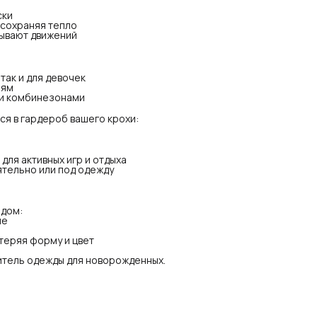
ски
омендации по уходу
 сохраняя тепло
бы одежда служила долго и радовала вас своим видом:
вывают движений
райте в стиральной машине на деликатном режиме
пература воды — 30 градусов
пковый материал выдерживает частые стирки, не теряя
му и цвет
так и для девочек
дуйте рекомендациям на ярлычке изделия
лям
имо — сертифицированный российский производитель
 и комбинезонами
жды для новорожденных.
ему стоит выбрать этот комплект?
я в гардероб вашего крохи:
кий гипоаллергенный материал
бные кнопки вместо пуговиц
офточки в наборе — выгодно и практично
ходит для любого сезона
сийское качество с заботой о детях
для активных игр и отдыха
ятельно или под одежду
идом:
ме
теряя форму и цвет
тель одежды для новорожденных.