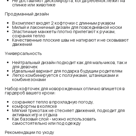
Не доставляют дискомфорта, когда ребенок лежит на
спинке или животике
Продуманный дизайн
В комплект входят 2 кофточки с длинным рукавом
Милый и лаконичный дизайн для повседневной носки
Эластичные манжеты плотно прилегают к ручкам,
сохраняя тепло
Качественные плоские швы не натирают и не сковывают
движений
Универсальность
Нейтральный дизайн подходит как для мальчиков, так и
для девочек
Идеальный вариант для подарка будущим родителям
Легко комбинируется с ползунками, штанишками и
комбинезонами
Набор кофточек для новорожденных отлично впишется в
гардероб вашего крохи:
сохраняют тепло в прохладную погоду,
комфортны в коляске
Мягкий трикотаж не стесняет движений, подходит для
активных игр и отдыха
Как базовый слой - можно использовать
самостоятельно или под одежду
Рекомендации по уходу