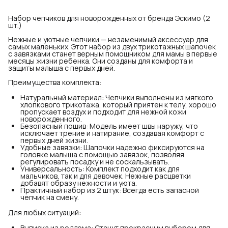
Набор чепчиков для новорожденных от бренда Эскимо (2
шт.)
Нежные и уютные чепчики — незаменимый аксессуар для
самых маленьких. Этот набор из двух трикотажных шапочек
с завязками станет верным помощником для мамы в первые
месяцы жизни ребенка. Они созданы для комфорта и
защиты малыша с первых дней.
Преимущества комплекта:
Натуральный материал: Чепчики выполнены из мягкого
хлопкового трикотажа, который приятен к телу, хорошо
пропускает воздух и подходит для нежной кожи
новорожденного.
Безопасный пошив: Модель имеет швы наружу, что
исключает трение и натирание, создавая комфорт с
первых дней жизни.
Удобные завязки: Шапочки надежно фиксируются на
головке малыша с помощью завязок, позволяя
регулировать посадку и не соскальзывать.
Универсальность: Комплект подходит как для
мальчиков, так и для девочек. Нежные расцветки
добавят образу нежности и уюта.
Практичный набор из 2 штук: Всегда есть запасной
чепчик на смену.
Для любых ситуаций:
Выписка из роддома: Станут прекрасным выбором для