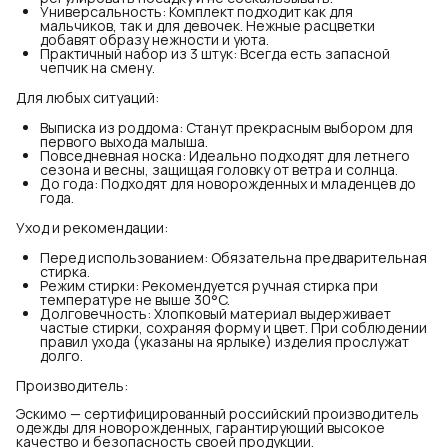
Универсальность: Комплект подходит как для
мальчиков, так и для девочек. Нежные расцветки
добавят образу нежности и уюта.
Практичный набор из 3 штук: Всегда есть запасной
чепчик на смену.
Для любых ситуаций:
Выписка из роддома: Станут прекрасным выбором для
первого выхода малыша.
Повседневная носка: Идеально подходят для летнего
сезона и весны, защищая головку от ветра и солнца.
До года: Подходят для новорожденных и младенцев до
года.
Уход и рекомендации:
Перед использованием: Обязательна предварительная
стирка.
Режим стирки: Рекомендуется ручная стирка при
температуре не выше 30°C.
Долговечность: Хлопковый материал выдерживает
частые стирки, сохраняя форму и цвет. При соблюдении
правил ухода (указаны на ярлыке) изделия прослужат
долго.
Производитель:
Эскимо — сертифицированный российский производитель
одежды для новорожденных, гарантирующий высокое
качество и безопасность своей продукции.