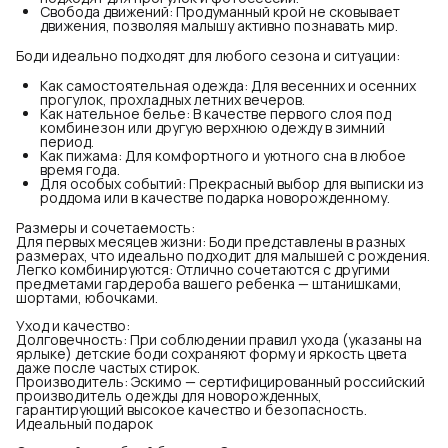
Свобода движений: Продуманный крой не сковывает
движения, позволяя малышу активно познавать мир.
Боди идеально подходят для любого сезона и ситуации:
Как самостоятельная одежда: Для весенних и осенних
прогулок, прохладных летних вечеров.
Как нательное белье: В качестве первого слоя под
комбинезон или другую верхнюю одежду в зимний
период.
Как пижама: Для комфортного и уютного сна в любое
время года.
Для особых событий: Прекрасный выбор для выписки из
роддома или в качестве подарка новорожденному.
Размеры и сочетаемость:
Для первых месяцев жизни: Боди представлены в разных
размерах, что идеально подходит для малышей с рождения.
Легко комбинируются: Отлично сочетаются с другими
предметами гардероба вашего ребенка — штанишками,
шортами, юбочками.
Уход и качество:
Долговечность: При соблюдении правил ухода (указаны на
ярлыке) детские боди сохраняют форму и яркость цвета
даже после частых стирок.
Производитель: Эскимо — сертифицированный российский
производитель одежды для новорожденных,
гарантирующий высокое качество и безопасность.
Идеальный подарок