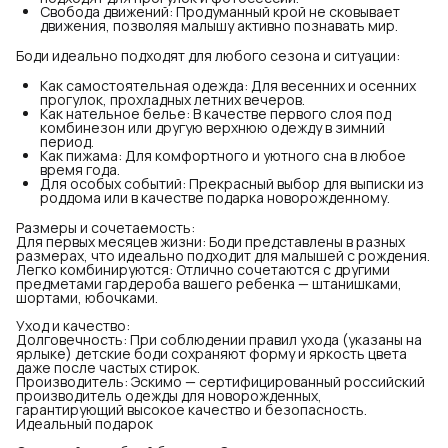
Свобода движений: Продуманный крой не сковывает
движения, позволяя малышу активно познавать мир.
Боди идеально подходят для любого сезона и ситуации:
Как самостоятельная одежда: Для весенних и осенних
прогулок, прохладных летних вечеров.
Как нательное белье: В качестве первого слоя под
комбинезон или другую верхнюю одежду в зимний
период.
Как пижама: Для комфортного и уютного сна в любое
время года.
Для особых событий: Прекрасный выбор для выписки из
роддома или в качестве подарка новорожденному.
Размеры и сочетаемость:
Для первых месяцев жизни: Боди представлены в разных
размерах, что идеально подходит для малышей с рождения.
Легко комбинируются: Отлично сочетаются с другими
предметами гардероба вашего ребенка — штанишками,
шортами, юбочками.
Уход и качество:
Долговечность: При соблюдении правил ухода (указаны на
ярлыке) детские боди сохраняют форму и яркость цвета
даже после частых стирок.
Производитель: Эскимо — сертифицированный российский
производитель одежды для новорожденных,
гарантирующий высокое качество и безопасность.
Идеальный подарок