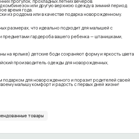
нних прогулок, прохладных летних вечеров.
еальный подарок
од комбинезон или другую верхнюю одежду в зимний период.
льный и удобный бодик от Эскимо станет отличным
бое время года.
арком для новорожденного и поразит родителей своей
ски из роддома или в качестве подарка новорожденному.
ктичностью. Не упустите возможность подарить своему
ышу комфорт и радость с первых дней жизни!
ных размерах, что идеально подходит для малышей с
ми предметами гардероба вашего ребенка — штанишками,
ны на ярлыке) детские боди сохраняют форму и яркость цвета
йский производитель одежды для новорожденных,
ым подарком для новорожденного и поразит родителей своей
своему малышу комфорт и радость с первых дней жизни!
ендованные товары