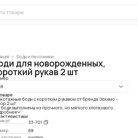
вная
›
Боди и песочники
оди для новорожденных,
ороткий рукав 2 шт
змер
68
товаре
котажные боди с коротким рукавом от бренда Эскимо -
ор 2 шт.
 боди выполнены из прочного, но мягкого хлопкового
котажа, который обеспечивает отличную
дробнее
духопроницаемость и безопасность для нежной кожи
рактеристики
орожденного. Универсальная модель подходит как для
икул
33-701
ьчиков, так и для девочек.
имущества боди:
змер
68
уральный высококачественный трикотаж: Мягкий, дышащий
 застежки
кнопки
ипоаллергенный материал дарит малышу комфорт и защиту.