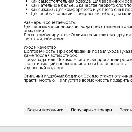
Как самостоятельная одежда: Для весенних и осе
Ид
Как нательное белье: В качестве первого слоя п
Сти
Как пижама: Для комфортного и уютного сна в лю
под
Для особых событий: Прекрасный выбор для выпи
пра
мал
Размеры и сочетаемость:
Для первых месяцев жизни: Боди представлены в раз
рождения.
Легко комбинируются: Отлично сочетаются с други
шортами, юбочками.
Уход и качество:
Долговечность: При соблюдении правил ухода (указа
даже после частых стирок.
Производитель: Эскимо — сертифицированный росси
гарантирующий высокое качество и безопасность.
Идеальный подарок
Стильный и удобный бодик от Эскимо станет отличн
практичностью. Не упустите возможность подарить 
Боди и песочники
Популярные товары
Реком