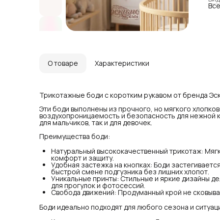
Все
Удо
обе
под
Уни
нар
и ф
Сво
поз
О товаре
Характеристики
Бод
Как
про
Как
Трикотажные боди с коротким рукавом от бренда Эск
или
Как
Эти боди выполнены из прочного, но мягкого хлопко
год
воздухопроницаемость и безопасность для нежной 
Для
для мальчиков, так и для девочек.
род
Преимущества боди:
Раз
Для
Натуральный высококачественный трикотаж: Мяг
раз
комфорт и защиту.
Лег
Удобная застежка на кнопках: Боди застегивается
пре
быстрой смене подгузника без лишних хлопот.
шор
Уникальные принты: Стильные и яркие дизайны д
Ухо
для прогулок и фотосессий.
Дол
Свобода движений: Продуманный крой не сковыва
ярл
пос
Про
Боди идеально подходят для любого сезона и ситуац
про
выс