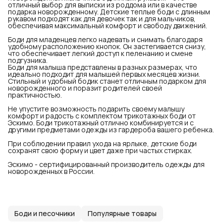
отличный выбор для выписки из роддома или в качестве
подарка новорожденному. Детские теплые боди с длинным
рукавом подходят как для девочек так и для мальчиков,
обеспечивая максимальный комфорт и свободу движений.
Боди для младенцев легко надевать и снимать благодаря
удобному расположению кнопок. Он застегивается снизу,
что обеспечивает легкий доступ к пеленанию и смене
подгузника.
Боди для малыша представлены в разных размерах, что
идеально подходит для малышей первых месяцев жизни.
Стильный и удобный бодик станет отличным подарком для
новорожденного и поразит родителей своей
практичностью.
Не упустите возможность подарить своему малышу
комфорт и радость с комплектом трикотажных боди от
Эскимо. Боди трикотажный отлично комбинируется и с
другими предметами одежды из гардероба вашего ребенка.
При соблюдении правил ухода на ярлыке, детские боди
сохранят свою форму и цвет даже при частых стирках.
Эскимо - сертифицированный производитель одежды для
новорожденных в России.
Боди и песочники
Популярные товары