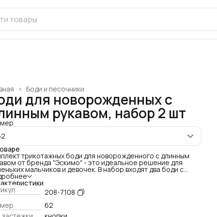
вная
›
Боди и песочники
оди для новорожденных с
линным рукавом, набор 2 шт
змер
62
товаре
плект трикотажных боди для новорожденного с длинным
авом от бренда "Эскимо" - это идеальное решение для
еньких мальчиков и девочек. В набор входят два боди с
нным рукавом, выполненные из мягкого и
дробнее
ококачественного трикотажа, обеспечивающего
рактеристики
симальный комфорт для чувствительной кожи вашего
икул
208-7108
лыша.
и для новорожденных мальчиков и девочек - идеальная
змер
62
жда первого слоя для любого времени года.
 застежки
кнопки
кальные принты делают одежду для новорожденных