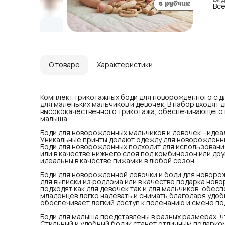
Все
сти
для
осе
ниж
зим
пиж
Бод
мал
вып
О товаре
Характеристики
Дет
дев
ком
над
Комплект трикотажных боди для новорожденного с д
кно
для маленьких мальчиков и девочек. В набор входят 
дос
высококачественного трикотажа, обеспечивающего 
Бод
малыша.
иде
Сти
Боди для новорожденных мальчиков и девочек - идеа
нов
Уникальные принты делают одежду для новорожденны
Не 
Боди для новорожденных подходит для использовани
рад
или в качестве нижнего слоя под комбинезон или др
три
идеальны в качестве пижамки в любой сезон.
оде
При
Боди для новорожденной девочки и боди для новоро
сох
для выписки из роддома или в качестве подарка нов
Эск
подходят как для девочек так и для мальчиков, обес
нов
младенцев легко надевать и снимать благодаря удоб
обеспечивает легкий доступ к пеленанию и смене по
Боди для малыша представлены в разных размерах, ч
Стильный и удобный бодик станет отличным подарко