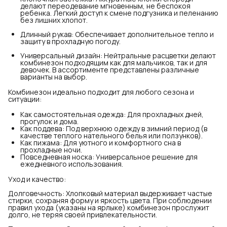
делают переодевание мгновенным, не беспокоя
ребенка. Легкий доступ к смене подгузника и пеленанию
без лишних хлопот.
Длинный рукав: Обеспечивает дополнительное тепло и
защиту в прохладную погоду.
Универсальный дизайн: Нейтральные расцветки делают
комбинезон подходящим как для мальчиков, так и для
девочек. В ассортименте представлены различные
варианты на выбор.
Комбинезон идеально подходит для любого сезона и
ситуации:
Как самостоятельная одежда: Для прохладных дней,
прогулок и дома.
Как поддева: Под верхнюю одежду в зимний период (в
качестве теплого нательного белья или ползунков).
Как пижама: Для уютного и комфортного сна в
прохладные ночи.
Повседневная носка: Универсальное решение для
ежедневного использования.
Уход и качество:
Долговечность: Хлопковый материал выдерживает частые
стирки, сохраняя форму и яркость цвета. При соблюдении
правил ухода (указаны на ярлыке) комбинезон прослужит
долго, не теряя своей привлекательности.