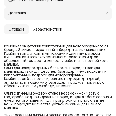
Доставка
О товаре
Характеристики
Комбинезон детский трикотажный для новорожденного от
бренда Эскимо — идеальный выбор для самых маленьких.
Комбинезон с открытыми ножками и длинным рукавом
выполнен из высококачественного трикотажа и дарит
абсолютный комфорт и мягкость, заботясь о нежной коже
малыша.
Слип для новорожденных без ножек подойдет как для
мальчиков, так и для девочек, благодаря чему подходит и
как практичный подарок для новорожденных.
Комбинезон без ножек идеально подходит для детей,
активно познающих мир, благодаря продуманному крою,
обеспечивающему свободу движений.
Слип с длинным рукавом станет незаменимой частью
гардероба, ведь он идеально подходит для любого сезона и
ежедневного ношения, для прогулок и сна в прохладные
ночи, подходит в качестве уютной пижамки для Вашего
малыша.
Универсальный дизайн и расцветка делают его подходящим