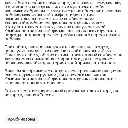
для любого сезона и случая, предоставляя вашему малышу
возможность всегда выглядеть и чувствовать себя
наилучшим образом. Не упустите шанс обеспечить своему
ребенку максимальный комфорт и уют с этим
замечательным трикотажным комбинезоном.
Хлопковый комбинезон для новорожденных может
выступать в качестве поддевы или ползунков зимой.
Комбинезон нательный для малыша на кнопках идеально
подходит под памперсы, не требуя полного переодевания
ребёнка.
При соблюдении правил ухода на ярлыке, наша одежда
прослужит вам долго и сохранит свой изначальный вид.
Сочетая в себе удобство и стиль, трикотажный комбинезон
для новорожденных легко стирается и долго сохраняет
первоначальный вид, не теряя своей привлекательности.
В нашем ассортименте представлены различные расцветки
слипов с длинным рукавом для девочек и мальчиков.
Комбинезон нательный для новорожденных выполнен из
гипоаллергенных материалов.
Эскимо - сертифицированный производитель одежды для
новорожденных в России.
Комбинезоны