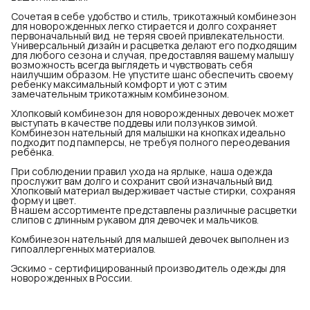
Сочетая в себе удобство и стиль, трикотажный комбинезон
для новорожденных легко стирается и долго сохраняет
первоначальный вид, не теряя своей привлекательности.
Универсальный дизайн и расцветка делают его подходящим
для любого сезона и случая, предоставляя вашему малышу
возможность всегда выглядеть и чувствовать себя
наилучшим образом. Не упустите шанс обеспечить своему
ребенку максимальный комфорт и уют с этим
замечательным трикотажным комбинезоном.
Хлопковый комбинезон для новорожденных девочек может
выступать в качестве поддевы или ползунков зимой.
Комбинезон нательный для малышки на кнопках идеально
подходит под памперсы, не требуя полного переодевания
ребёнка.
При соблюдении правил ухода на ярлыке, наша одежда
прослужит вам долго и сохранит свой изначальный вид.
Хлопковый материал выдерживает частые стирки, сохраняя
форму и цвет.
В нашем ассортименте представлены различные расцветки
слипов с длинным рукавом для девочек и мальчиков.
Комбинезон нательный для малышей девочек выполнен из
гипоаллергенных материалов.
Эскимо - сертифицированный производитель одежды для
новорожденных в России.