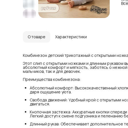
Все
ощу
Сво
ско
Кно
пер
дос
О товаре
Характеристики
Дли
в п
Уни
Комбинезон детский трикотажный с открытыми ножкам
ком
В а
Этот слип с открытыми ножками и длинным рукавом в
абсолютный комфорт и мягкость, заботясь о нежной
мальчиков, так и для девочек.
Ком
Как
Преимущества комбинезона:
дом
Как
Абсолютный комфорт: Высококачественный хлопко
теп
даря ощущение уюта.
Как
ноч
Свобода движений: Удобный крой с открытыми но
Пов
двигаться.
еже
Кнопочная застежка: Аккуратные кнопки спереди
Ухо
Легкий доступ к смене подгузника и пеленанию б
Дол
сти
Длинный рукав: Обеспечивает дополнительное теп
пра
дол