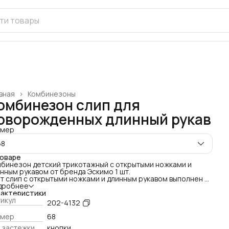
вная
›
Комбинезоны
омбинезон слип для
оворожденных длинный рукав
змер
68
товаре
бинезон детский трикотажный с открытыми ножками и
нным рукавом от бренда Эскимо 1 шт.
т слип с открытыми ножками и длинным рукавом выполнен из
ококачественного трикотажа, который дарит абсолютный
дробнее
форт и мягкость, заботясь о нежной коже малыша.
рактеристики
версальная модель подходит как для мальчиков, так и для
икул
202-4132
очек.
еимущества комбинезона:
змер
68
олютный комфорт: Высококачественный хлопковый
 застежки
кнопки
котаж заботится о нежной коже, сохраняя тепло и даря