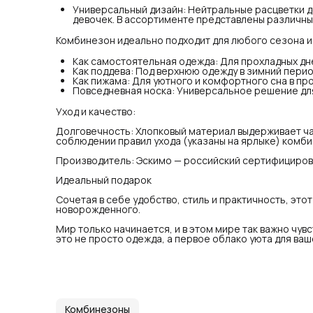
Универсальный дизайн: Нейтральные расцветки д
Про
девочек. В ассортименте представлены различны
бре
Ид
Соч
Комбинезон идеально подходит для любого сезона и
три
но
Как самостоятельная одежда: Для прохладных дне
Мир
Как поддева: Под верхнюю одежду в зимний перио
теп
Как пижама: Для уютного и комфортного сна в пр
про
Повседневная носка: Универсальное решение дл
Уход и качество:
Долговечность: Хлопковый материал выдерживает час
соблюдении правил ухода (указаны на ярлыке) комби
Производитель: Эскимо — российский сертифициров
Идеальный подарок
Сочетая в себе удобство, стиль и практичность, эт
новорожденного.
Мир только начинается, и в этом мире так важно чув
это не просто одежда, а первое облако уюта для ва
Комбинезоны