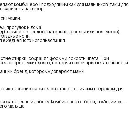
елают комбинезон подходящим как для мальчиков, так и для
изводитель: Эскимо — российский сертифицированный
е варианты на выбор.
нд, которому доверяют мамы.
еальный подарок
етая в себе удобство, стиль и практичность, этот
 ситуации:
котажный комбинезон станет отличным подарком для
ворожденного.
й, прогулок и дома.
 только начинается, и в этом мире так важно чувствовать
д (в качестве теплого нательного белья или ползунков).
ло и заботу. Комбинезон от бренда «Эскимо» — это не
охладные ночи.
сто одежда, а первое облако уюта для вашего малыша.
я ежедневного использования.
тые стирки, сохраняя форму и яркость цвета. При
незон прослужит долго, не теряя своей привлекательности.
анный бренд, которому доверяют мамы.
от трикотажный комбинезон станет отличным подарком для
ствовать тепло и заботу. Комбинезон от бренда «Эскимо» —
шего малыша.