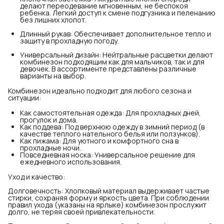
делают переодевание мгновенным, не беспокоя
ребенка. Легкий доступ к смене подгузника и пеленанию
без лишних хлопот.
Длинный рукав: Обеспечивает дополнительное тепло и
защиту в прохладную погоду.
Универсальный дизайн: Нейтральные расцветки делают
комбинезон подходящим как для мальчиков, так и для
девочек. В ассортименте представлены различные
варианты на выбор.
Комбинезон идеально подходит для любого сезона и
ситуации:
Как самостоятельная одежда: Для прохладных дней,
прогулок и дома.
Как поддева: Под верхнюю одежду в зимний период (в
качестве теплого нательного белья или ползунков).
Как пижама: Для уютного и комфортного сна в
прохладные ночи.
Повседневная носка: Универсальное решение для
ежедневного использования.
Уход и качество:
Долговечность: Хлопковый материал выдерживает частые
стирки, сохраняя форму и яркость цвета. При соблюдении
правил ухода (указаны на ярлыке) комбинезон прослужит
долго, не теряя своей привлекательности.