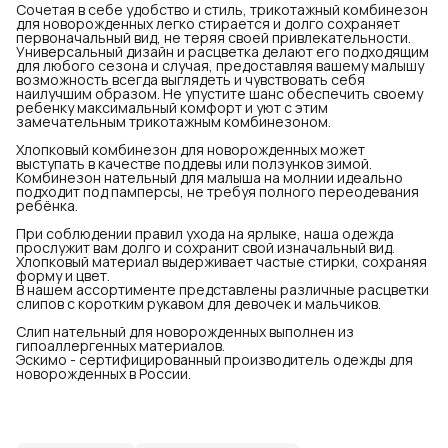
Сочетая в себе удобство и стиль, трикотажный комбинезон
для новорожденных легко стирается и долго сохраняет
первоначальный вид, не теряя своей привлекательности.
Универсальный дизайн и расцветка делают его подходящим
для любого сезона и случая, предоставляя вашему малышу
возможность всегда выглядеть и чувствовать себя
наилучшим образом. Не упустите шанс обеспечить своему
ребенку максимальный комфорт и уют с этим
замечательным трикотажным комбинезоном.
Хлопковый комбинезон для новорожденных может
выступать в качестве поддевы или ползунков зимой.
Комбинезон нательный для малыша на молнии идеально
подходит под памперсы, не требуя полного переодевания
ребёнка.
При соблюдении правил ухода на ярлыке, наша одежда
прослужит вам долго и сохранит свой изначальный вид.
Хлопковый материал выдерживает частые стирки, сохраняя
форму и цвет.
В нашем ассортименте представлены различные расцветки
слипов с коротким рукавом для девочек и мальчиков.
Слип нательный для новорожденных выполнен из
гипоаллергенных материалов.
Эскимо - сертифицированный производитель одежды для
новорожденных в России.