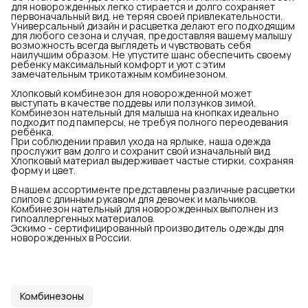
для новорожденных легко стирается и долго сохраняет
первоначальный вид, не теряя своей привлекательности.
Универсальный дизайн и расцветка делают его подходящим
для любого сезона и случая, предоставляя вашему малышу
возможность всегда выглядеть и чувствовать себя
наилучшим образом. Не упустите шанс обеспечить своему
ребенку максимальный комфорт и уют с этим
замечательным трикотажным комбинезоном.
Хлопковый комбинезон для новорожденной может
выступать в качестве поддевы или ползунков зимой.
Комбинезон нательный для малыша на кнопках идеально
подходит под памперсы, не требуя полного переодевания
ребёнка.
При соблюдении правил ухода на ярлыке, наша одежда
прослужит вам долго и сохранит свой изначальный вид.
Хлопковый материал выдерживает частые стирки, сохраняя
форму и цвет.
В нашем ассортименте представлены различные расцветки
слипов с длинным рукавом для девочек и мальчиков.
Комбинезон нательный для новорожденных выполнен из
гипоаллергенных материалов.
Эскимо - сертифицированный производитель одежды для
новорожденных в России.
Комбинезоны