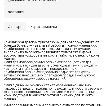
Доставка
О товаре
Характеристики
Комбинезон детский трикотажный для новорожденного от
бренда Эскимо — идеальный выбор для самых маленьких.
Комбинезон с открытыми ножками и длинным рукавом
выполнен из высококачественного трикотажа и дарит
абсолютный комфорт и мягкость, заботясь о нежной коже
малыша.
Слип для новорожденных без ножек подойдет как для
мальчиков, так и для девочек, благодаря чему подходит и
как практичный подарок для новорожденных.
Комбинезон без ножек идеально подходит для детей,
активно познающих мир, благодаря продуманному крою,
обеспечивающему свободу движений.
Слип с длинным рукавом станет незаменимой частью
гардероба, ведь он идеально подходит для любого сезона и
ежедневного ношения, для прогулок и сна в прохладные
ночи, подходит в качестве уютной пижамки для Вашего
малыша.
Универсальный дизайн и расцветка делают его подходящим