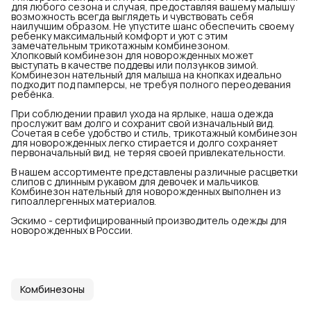
для любого сезона и случая, предоставляя вашему малышу
возможность всегда выглядеть и чувствовать себя
наилучшим образом. Не упустите шанс обеспечить своему
ребенку максимальный комфорт и уют с этим
замечательным трикотажным комбинезоном.
Хлопковый комбинезон для новорожденных может
выступать в качестве поддевы или ползунков зимой.
Комбинезон нательный для малыша на кнопках идеально
подходит под памперсы, не требуя полного переодевания
ребёнка.
При соблюдении правил ухода на ярлыке, наша одежда
прослужит вам долго и сохранит свой изначальный вид.
Сочетая в себе удобство и стиль, трикотажный комбинезон
для новорожденных легко стирается и долго сохраняет
первоначальный вид, не теряя своей привлекательности.
В нашем ассортименте представлены различные расцветки
слипов с длинным рукавом для девочек и мальчиков.
Комбинезон нательный для новорожденных выполнен из
гипоаллергенных материалов.
Эскимо - сертифицированный производитель одежды для
новорожденных в России.
Комбинезоны