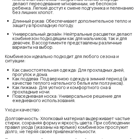
делают переодевание мгновенным, не беспокоя
ребенка. Легкий доступ к смене подгузника и пеленанию
без лишних хлопот.
Длинный рукав: Обеспечивает дополнительное тепло и
защиту в прохладную погоду.
Универсальный дизайн: Нейтральные расцветки делают
комбинезон подходящим как для мальчиков, так и для
девочек. В ассортименте представлены различные
варианты на выбор.
Комбинезон идеально подходит для любого сезона и
ситуации:
Как самостоятельная одежда: Для прохладных дней,
прогулок и дома.
Как поддева: Под верхнюю одежду в зимний период (в
качестве теплого нательного белья или ползунков).
Как пижама: Для уютного и комфортного сна в
прохладные ночи.
Повседневная носка: Универсальное решение для
ежедневного использования.
Уход и качество:
Долговечность: Хлопковый материал выдерживает частые
стирки, сохраняя форму и яркость цвета. При соблюдении
правил ухода (указаны на ярлыке) комбинезон прослужит
долго, не теряя своей привлекательности.