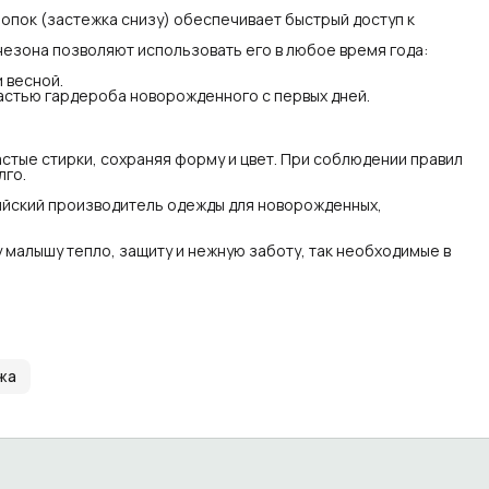
ло, защиту и нежную заботу, так необходимые в первые
пок (застежка снизу) обеспечивает быстрый доступ к
яцы жизни.
незона позволяют использовать его в любое время года:
 весной.
астью гардероба новорожденного с первых дней.
стые стирки, сохраняя форму и цвет. При соблюдении правил
лго.
йский производитель одежды для новорожденных,
малышу тепло, защиту и нежную заботу, так необходимые в
жа