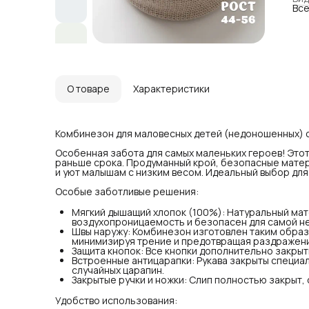
Все
обе
без
Швы
швы
пр
Защ
что
Вст
нак
О товаре
Характеристики
слу
Зак
теп
Комбинезон для маловесных детей (недоношенных) 
Удо
Лег
Особенная забота для самых маленьких героев! Это
(за
раньше срока. Продуманный крой, безопасные мате
сме
и уют малышам с низким весом. Идеальный выбор для
Все
поз
Особые заботливые решения:
Как
Как
Мягкий дышащий хлопок (100%): Натуральный ма
Нез
воздухопроницаемость и безопасен для самой н
гар
Швы наружу: Комбинезон изготовлен таким образ
минимизируя трение и предотвращая раздражен
Ухо
Защита кнопок: Все кнопки дополнительно закрыт
Дол
Встроенные антицарапки: Рукава закрыты специа
сти
случайных царапин.
(ук
Закрытые ручки и ножки: Слип полностью закрыт, 
Про
про
выс
Удобство использования:
Это