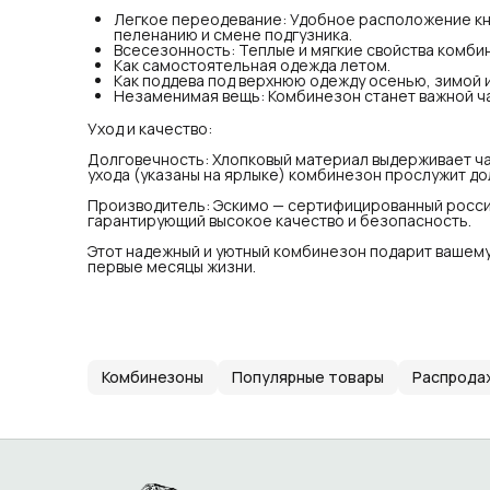
теп
Легкое переодевание: Удобное расположение кно
мес
пеленанию и смене подгузника.
Всесезонность: Теплые и мягкие свойства комби
Как самостоятельная одежда летом.
Как поддева под верхнюю одежду осенью, зимой и
Незаменимая вещь: Комбинезон станет важной ч
Уход и качество:
Долговечность: Хлопковый материал выдерживает ча
ухода (указаны на ярлыке) комбинезон прослужит до
Производитель: Эскимо — сертифицированный росси
гарантирующий высокое качество и безопасность.
Этот надежный и уютный комбинезон подарит вашему 
первые месяцы жизни.
Комбинезоны
Популярные товары
Распрода