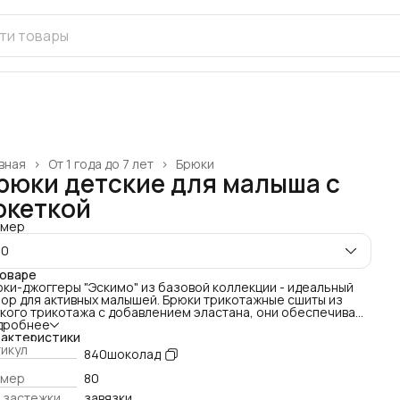
вная
›
От 1 года до 7 лет
›
Брюки
рюки детские для малыша с
океткой
змер
80
товаре
ки-джоггеры "Эскимо" из базовой коллекции - идеальный
ор для активных малышей. Брюки трикотажные сшиты из
кого трикотажа с добавлением эластана, они обеспечивают
боду движений и комфорт в течение всего дня.
дробнее
овый цвет и отсутствие декоративных элементов делают эти
рактеристики
ки универсальными и обеспечивает приятные тактильные
икул
840шоколад
щения. Модель с завязками на поясе и прорезными
манами подойдет как для дома, так и для прогулок на улице в
змер
80
хладную погоду.
 застежки
завязки
ггеры детские, изготовленные из высококачественных