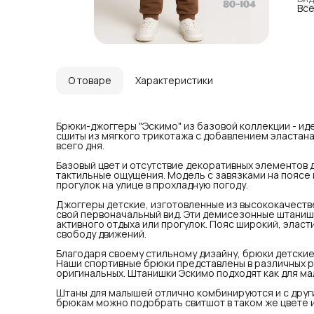
Все
мат
пер
мал
отд
жив
Бла
спо
Наш
О товаре
Характеристики
цве
Шта
дев
Шта
Брюки-джоггеры "Эскимо" из базовой коллекции - ид
пре
сшиты из мягкого трикотажа с добавлением эластана
мож
всего дня.
пре
При
Базовый цвет и отсутствие декоративных элементов
про
тактильные ощущения. Модель с завязками на поясе 
Эск
прогулок на улице в прохладную погоду.
нов
Джоггеры детские, изготовленные из высококачеств
свой первоначальный вид. Эти демисезонные штаниш
активного отдыха или прогулок. Пояс широкий, эласт
свободу движений.
Благодаря своему стильному дизайну, брюки детские
Наши спортивные брюки представлены в различных ра
оригинальных. Штанишки Эскимо подходят как для мал
Штаны для малышей отлично комбинируются и с друг
брюкам можно подобрать свитшот в таком же цвете 