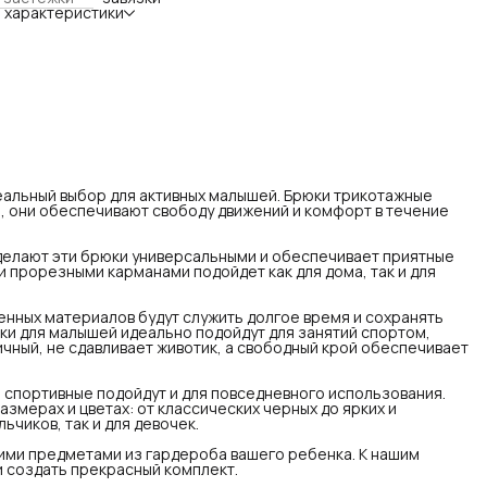
 характеристики
ериалов будут служить долгое время и сохранять свой
воначальный вид. Эти демисезонные штанишки для
ышей идеально подойдут для занятий спортом, активного
ыха или прогулок. Пояс широкий, эластичный, не сдавливает
отик, а свободный крой обеспечивает свободу движений.
годаря своему стильному дизайну, брюки детские
ртивные подойдут и для повседневного использования.
и спортивные брюки представлены в различных размерах и
тах: от классических черных до ярких и оригинальных.
нишки Эскимо подходят как для мальчиков, так и для
очек.
ны для малышей отлично комбинируются и с другими
еальный выбор для активных малышей. Брюки трикотажные
дметами из гардероба вашего ребенка. К нашим брюкам
, они обеспечивают свободу движений и комфорт в течение
но подобрать свитшот в таком же цвете и создать
красный комплект.
 соблюдении правил ухода на ярлыке, брюки для малыша
 делают эти брюки универсальными и обеспечивает приятные
служат вам долго и сохранят свой изначальный вид.
и прорезными карманами подойдет как для дома, так и для
имо - сертифицированный производитель одежды для
орожденных в России.
енных материалов будут служить долгое время и сохранять
ки для малышей идеально подойдут для занятий спортом,
ичный, не сдавливает животик, а свободный крой обеспечивает
 спортивные подойдут и для повседневного использования.
змерах и цветах: от классических черных до ярких и
ьчиков, так и для девочек.
ими предметами из гардероба вашего ребенка. К нашим
и создать прекрасный комплект.