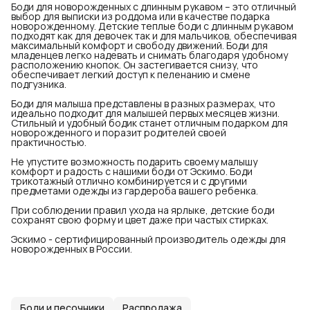
Боди для новорожденных с длинным рукавом – это отличный
выбор для выписки из роддома или в качестве подарка
новорожденному. Детские теплые боди с длинным рукавом
подходят как для девочек так и для мальчиков, обеспечивая
максимальный комфорт и свободу движений. Боди для
младенцев легко надевать и снимать благодаря удобному
расположению кнопок. Он застегивается снизу, что
обеспечивает легкий доступ к пеленанию и смене
подгузника.
Боди для малыша представлены в разных размерах, что
идеально подходит для малышей первых месяцев жизни.
Стильный и удобный бодик станет отличным подарком для
новорожденного и поразит родителей своей
практичностью.
Не упустите возможность подарить своему малышу
комфорт и радость с нашими боди от Эскимо. Боди
трикотажный отлично комбинируется и с другими
предметами одежды из гардероба вашего ребенка.
При соблюдении правил ухода на ярлыке, детские боди
сохранят свою форму и цвет даже при частых стирках.
Эскимо - сертифицированный производитель одежды для
новорожденных в России.
Боди и песочники
Распродажа